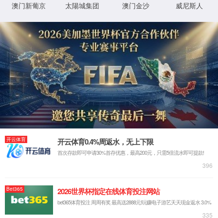
政府信息
公开指南
政府信息
公开制度
法定主动公开内容
重点领域
拉斯维加斯
官网app下载
政府信息
公开年报
申请公开
政府信息