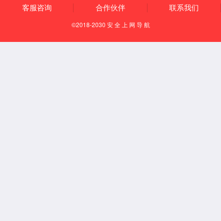
第四条 市
交通运输局
公开政府信息应当遵循公正、公
平、便民的原则。
第五条 公开政府信息应当及时、准确，不得危及国家
安全、公共安全、经济安全和社会稳定。
第六条 对拟公开的政府信息应当依照法律、法规和制
度进行保密审查。
第七条 对符合下列基本要求之一的政府信息应当主动
公开：
（一）涉及公民、法人或者其它组织切身利益的；
（二）需要社会公众广泛知晓或者参与的；
（三）反映本行政机关机构设置、职能、办事程序等
情况的；
（四）其它依照法律法规和国家有关规定应当主动公
开的。