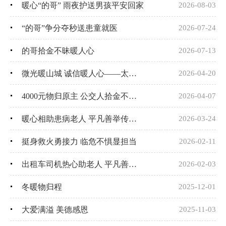
暖心“的哥” 雨夜护送男孩平安回家
2026-08-03
“的哥”争分夺秒送患童就医
2026-07-24
的哥拾金不昧暖人心
2026-07-13
微光暖山城 诚信暖人心——太白交通人拾金不昧擦亮文明名片
2026-04-20
4000元物归原主 公交人拾金不昧 称颂！
2026-04-07
暖心相助患病老人 平凡善举传递城市温度
2026-03-24
挺身救火勇接力 临危不惧显担当
2026-02-11
出租车司机热心助老人 平凡善举暖人心
2026-02-03
冬暖物归程
2025-12-01
大爱满溢 美德感恩
2025-11-03