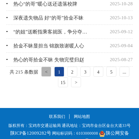
热心“的哥”暖心送还遗落校牌
2025-10-28
深夜遗失物品 好“的哥”拾金不昧
2025-10-13
“的姐”送断指乘客就医，争分夺秒上演爱心接力
2025-09-12
拾金不昧显担当 锦旗致谢暖人心
2025-09-04
热心的哥拾金不昧 失物完璧归赵
2025-08-27
共 215 条数据
<
1
2
3
4
5
...
15
>
联系我们
网站地图
版权所有：宝鸡市交通运输局 通讯地址：宝鸡市金台区金台大道33号
陕ICP备12009282号
陕公网安备
网站标识码：6103000008