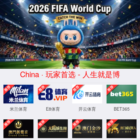
拉斯维加斯app下载安装最新版本
本网站支持IPv6
长者模式
登录
注册
繁體版
拉斯维加斯下
政务公开
载(中国区)官方网
当前位置：
拉斯维加斯下载(中国区)官方网站-最新版App
Store
>
行业动态
>
通知公告
站-最新版App