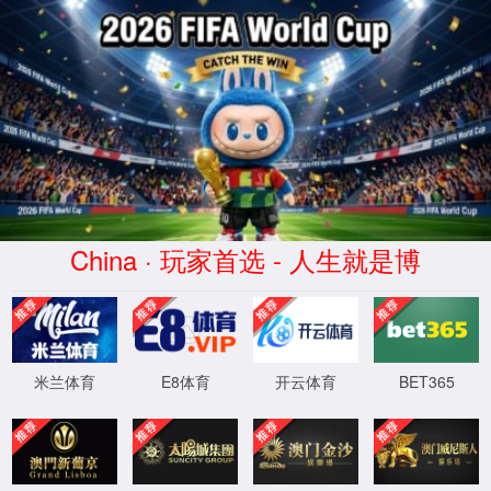
拉斯维加斯app下载安装最新版本
本网站支持IPv6
长者模式
登录
注册
繁體版
拉斯维加斯下
政务公开
载(中国区)官方网
当前位置：
拉斯维加斯下载(中国区)官方网站-最新版App
Store
>
政务服务
>
在线服务
>
客运线路查询
站-最新版App